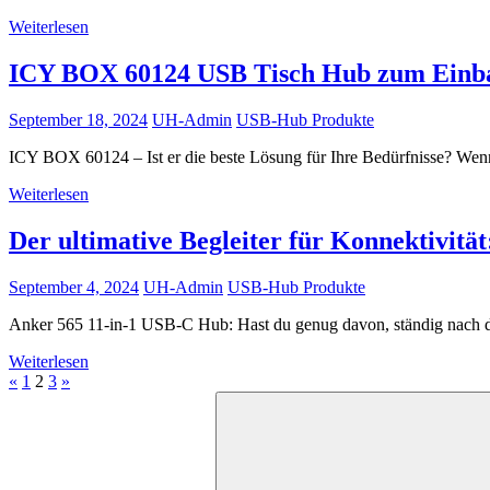
Weiterlesen
ICY BOX 60124 USB Tisch Hub zum Einb
September 18, 2024
UH-Admin
USB-Hub Produkte
ICY BOX 60124 – Ist er die beste Lösung für Ihre Bedürfnisse? We
Weiterlesen
Der ultimative Begleiter für Konnektivit
September 4, 2024
UH-Admin
USB-Hub Produkte
Anker 565 11-in-1 USB-C Hub: Hast du genug davon, ständig nach d
Weiterlesen
Seitennummerierung
Vorherige
Nächste
«
1
2
3
»
Suchen
Beiträge
Beiträge
der
nach:
Beiträge