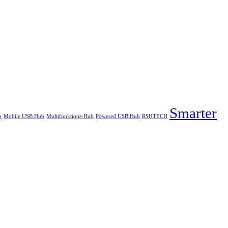
Smarter
b
Mobile USB Hub
Multifunktions-Hub
Powered USB Hub
RSHTECH