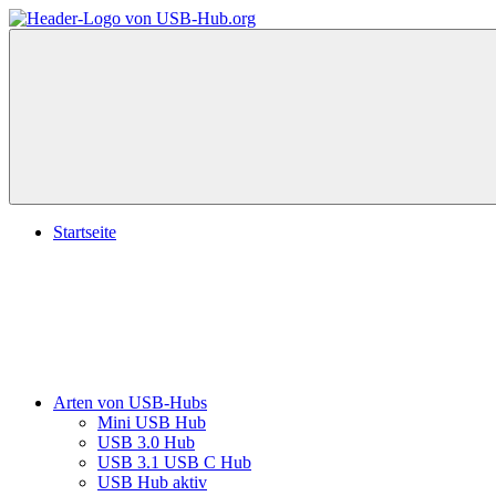
Zum
Inhalt
USB-
Der
springen
Hub
USB
Hub
Ratgeber:
Bauweisen
und
worauf
Sie
Menü
beim
Startseite
Kauf
achten
sollten.
Arten von USB-Hubs
Mini USB Hub
USB 3.0 Hub
USB 3.1 USB C Hub
USB Hub aktiv