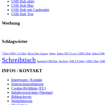
USB Hub aktiv
USB Hub Mac
USB Hub mit Cardreader
USB Hub Test
Werbung
Schlagwörter
7-Port USB C 3.2 Hub
All-in-One-Lösung
Anker
Anker 565 11-in-1 USB-C Hub
Anker USB
Schreibtisch
Standard USB-Hub
StarTech
USB-3.0-Hubs
USB-C-Hub
USB 
INFOS / KONTAKT
Impressum / Kontakt
Datenschutzerklärung
Cookie-Richtlinie (EU)
Inhaltsverzeichnis (Sitemap)
Bildnachweis
Werbehinweis