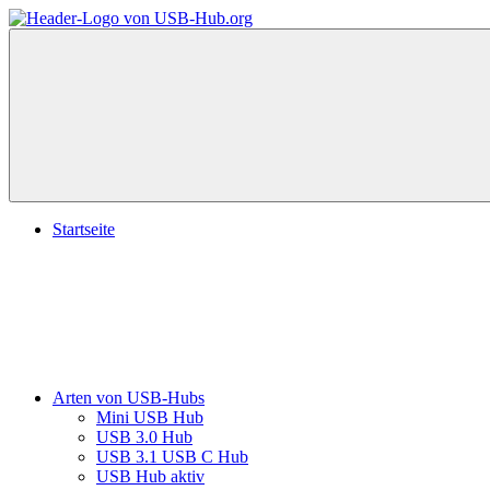
Zum
Inhalt
USB-
Der
springen
Hub
USB
Hub
Ratgeber:
Bauweisen
und
worauf
Sie
Menü
beim
Startseite
Kauf
achten
sollten.
Arten von USB-Hubs
Mini USB Hub
USB 3.0 Hub
USB 3.1 USB C Hub
USB Hub aktiv