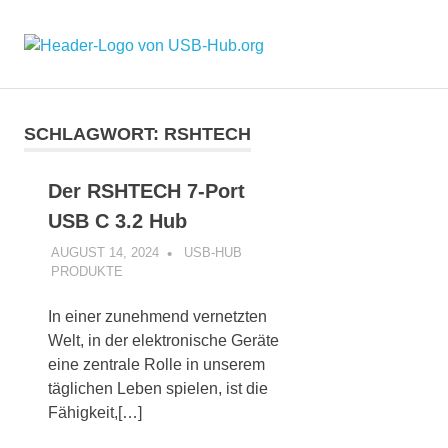
Zum
Inhalt
USB-
MENÜ
springen
Der
USB
Hub
Hub
Ratgeber:
SCHLAGWORT:
RSHTECH
Bauweisen
und
Der RSHTECH 7-Port
worauf
Sie
USB C 3.2 Hub
beim
AUGUST 14, 2024
UH-ADMIN
USB-HUB
Kauf
PRODUKTE
achten
sollten.
In einer zunehmend vernetzten
Welt, in der elektronische Geräte
eine zentrale Rolle in unserem
täglichen Leben spielen, ist die
Fähigkeit,[…]